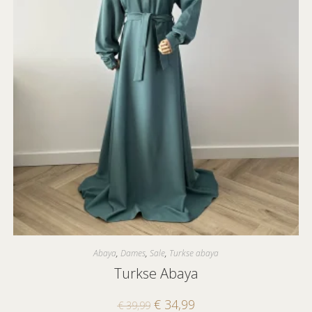
Abaya
,
Dames
,
Sale
,
Turkse abaya
Turkse Abaya
€
34,99
€
39,99