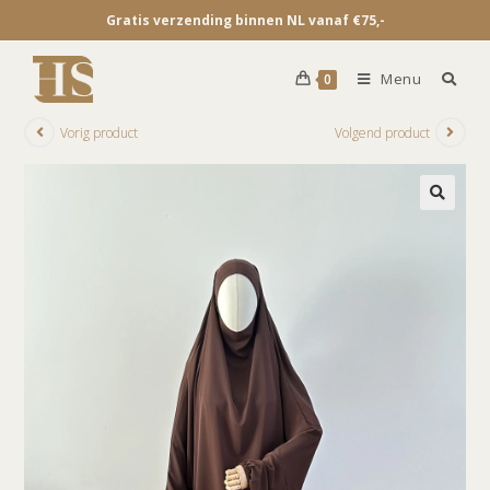
Gratis verzending binnen NL vanaf €75,-
Menu
0
Vorig product
Volgend product